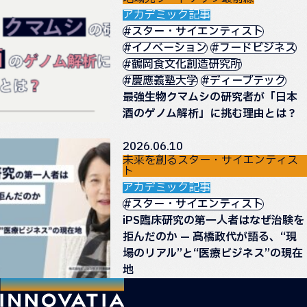
アカデミック記事
#スター・サイエンティスト
#イノベーション
#フードビジネス
#鶴岡食文化創造研究所
#慶應義塾大学
#ディープテック
最強生物クマムシの研究者が「日本
酒のゲノム解析」に挑む理由とは？
2026.06.10
未来を創るスター・サイエンティス
ト
アカデミック記事
#スター・サイエンティスト
iPS臨床研究の第一人者はなぜ治験を
拒んだのか — 髙橋政代が語る、“現
場のリアル”と“医療ビジネス”の現在
地