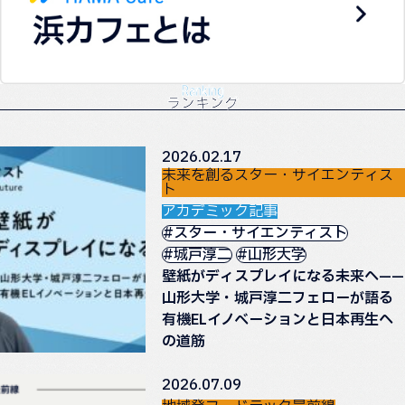
Ranking
ランキング
2026.02.17
未来を創るスター・サイエンティス
ト
アカデミック記事
#スター・サイエンティスト
#城戸淳二
#山形大学
壁紙がディスプレイになる未来へ——
山形大学・城戸淳二フェローが語る
有機ELイノベーションと日本再生へ
の道筋
2026.07.09