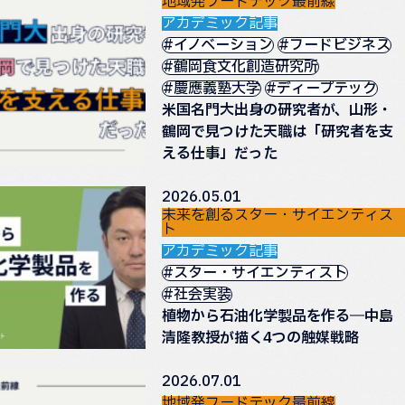
地域発フードテック最前線
アカデミック記事
#イノベーション
#フードビジネス
#鶴岡食文化創造研究所
#慶應義塾大学
#ディープテック
米国名門大出身の研究者が、山形・
鶴岡で見つけた天職は「研究者を支
える仕事」だった
2026.05.01
未来を創るスター・サイエンティス
ト
アカデミック記事
#スター・サイエンティスト
#社会実装
植物から石油化学製品を作る―中島
清隆教授が描く4つの触媒戦略
2026.07.01
地域発フードテック最前線