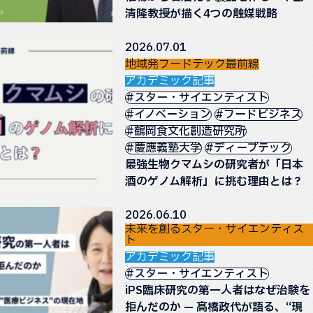
清隆教授が描く4つの触媒戦略
2026.07.01
地域発フードテック最前線
アカデミック記事
#スター・サイエンティスト
#イノベーション
#フードビジネス
#鶴岡食文化創造研究所
#慶應義塾大学
#ディープテック
最強生物クマムシの研究者が「日本
酒のゲノム解析」に挑む理由とは？
2026.06.10
未来を創るスター・サイエンティス
ト
アカデミック記事
#スター・サイエンティスト
iPS臨床研究の第一人者はなぜ治験を
拒んだのか — 髙橋政代が語る、“現