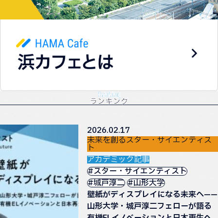
Ranking
ランキング
2026.02.17
未来を創るスター・サイエンティス
ト
アカデミック記事
#スター・サイエンティスト
#城戸淳二
#山形大学
壁紙がディスプレイになる未来へ——
山形大学・城戸淳二フェローが語る