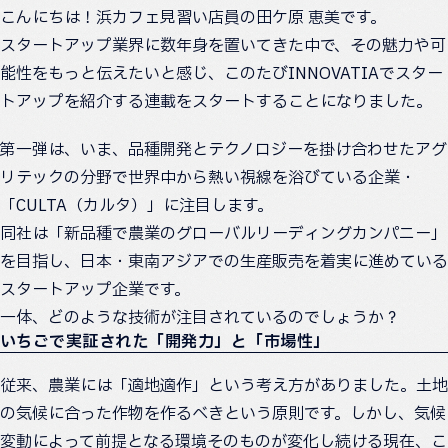
こんにちは！浜カフェ見習い店員の田ケ原 恵美です。
スタートアップ業界に数年身を置いてきた中で、その魅力や可
能性をもっと伝えたいと感じ、このたびINNOVATIAでスター
トアップを紹介する連載をスタートすることになりました。
第一弾は、いま、品種開発とテクノロジーを掛け合わせたアグ
リテックの分野で世界中から熱い視線を浴びている企業・
「CULTA（カルタ）」に注目します。
同社は「新品種で農業のグローバルリーディングカンパニー」
を目指し、日本・東南アジアでの生産販売を着実に進めている
スタートアップ企業です。
一体、どのような技術が注目されているのでしょうか？
いちごで実証された「開発力」と「市場性」
従来、農業には「適地適作」という考え方がありました。土地
の気候に合った作物を作るべきという原則です。しかし、気候
変動によって前提となる環境そのものが変化し続ける現在、こ