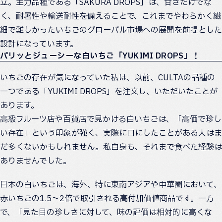
立。主力品種である「SAKURA DROPS」は、甘さだけでな
く、耐暑性や輸送耐性を備えることで、これまでやわらかく繊
細で難しかったいちごのグローバル市場への展開を前提とした
設計になっています。
パリッとジューシーな白いちご「YUKIMI DROPS」！
いちごの存在が気になっていた私は、以前、CULTAの品種の
一つである「YUKIMI DROPS」を注文し、いただいたことが
あります。
高級フルーツ店や百貨店で見かける白いちごは、「高価で珍し
い存在」という印象が強く、実際に口にしたことがある人はま
だ多くないかもしれません。私自身も、それまで食べた経験は
ありませんでした。
日本の白いちごは、海外、特に東南アジアや中華圏において、
赤いちごの1.5〜2倍で取引される高付加価値商品です。一方
で、「見た目の珍しさに対して、味の評価は相対的に高くな