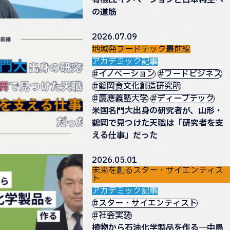
有機ELイノベーションと日本再生へ
の道筋
2026.07.09
地域発フードテック最前線
アカデミック記事
#イノベーション
#フードビジネス
#鶴岡食文化創造研究所
#慶應義塾大学
#ディープテック
米国名門大出身の研究者が、山形・
鶴岡で見つけた天職は「研究者を支
える仕事」だった
2026.05.01
未来を創るスター・サイエンティス
ト
アカデミック記事
#スター・サイエンティスト
#社会実装
植物から石油化学製品を作る―中島