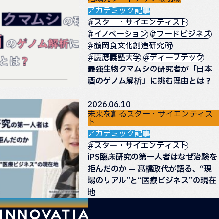
アカデミック記事
#スター・サイエンティスト
#イノベーション
#フードビジネス
#鶴岡食文化創造研究所
#慶應義塾大学
#ディープテック
最強生物クマムシの研究者が「日本
酒のゲノム解析」に挑む理由とは？
2026.06.10
未来を創るスター・サイエンティス
ト
アカデミック記事
#スター・サイエンティスト
iPS臨床研究の第一人者はなぜ治験を
拒んだのか — 髙橋政代が語る、“現
場のリアル”と“医療ビジネス”の現在
地