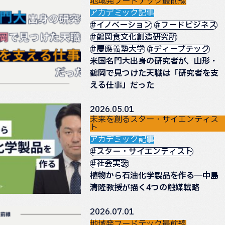
地域発フードテック最前線
アカデミック記事
#イノベーション
#フードビジネス
#鶴岡食文化創造研究所
#慶應義塾大学
#ディープテック
米国名門大出身の研究者が、山形・
鶴岡で見つけた天職は「研究者を支
える仕事」だった
2026.05.01
未来を創るスター・サイエンティス
ト
アカデミック記事
#スター・サイエンティスト
#社会実装
植物から石油化学製品を作る―中島
清隆教授が描く4つの触媒戦略
2026.07.01
地域発フードテック最前線