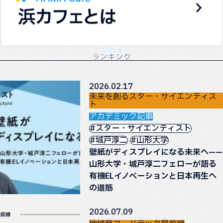
Ranking
ランキング
2026.02.17
未来を創るスター・サイエンティス
ト
アカデミック記事
#スター・サイエンティスト
#城戸淳二
#山形大学
壁紙がディスプレイになる未来へ——
山形大学・城戸淳二フェローが語る
有機ELイノベーションと日本再生へ
の道筋
2026.07.09