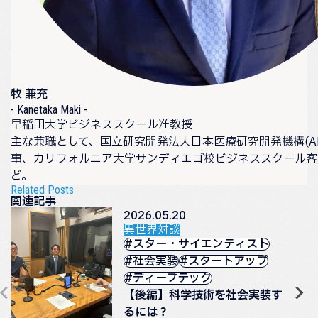
牧 兼充
- Kanetaka Maki -
早稲田大学ビジネススクール准教授
主な兼職として、国立研究開発法人日本医療研究開発機構(AM
事、カリフォルニア大学サンディエゴ校ビジネススクール客
ど。
Related Posts
関連記事
2026.05.20
異世界対談
#スター・サイエンティスト
#社会実装
#スタートアップ
#ディープテック
【後編】科学技術を社会実装す
るには？