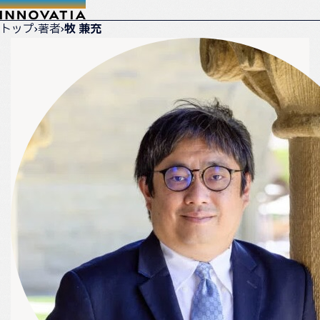
トップ
›
著者
›
牧 兼充