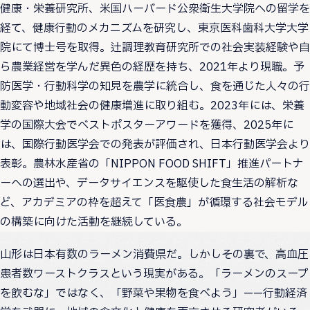
健康・栄養研究所、米国ハーバード公衆衛生大学院への留学を
経て、健康行動のメカニズムを研究し、東京医科歯科大学大学
院にて博士号を取得。辻調理教育研究所での社会実装経験や自
ら農業経営を学んだ異色の経歴を持ち、2021年より現職。予
防医学・行動科学の知見を農学に統合し、食を通じた人々の行
動変容や地域社会の健康増進に取り組む。2023年には、栄養
学の国際大会でベストポスターアワードを獲得、2025年に
は、国際行動医学会での発表が評価され、日本行動医学会より
表彰。農林水産省の「NIPPON FOOD SHIFT」推進パートナ
ーへの選出や、データサイエンスを駆使した食生活の解析な
ど、アカデミアの枠を超えて「医食農」が循環する社会モデル
の構築に向けた活動を継続している。
山形は日本有数のラーメン消費県だ。しかしその裏で、高血圧
患者数ワーストクラスという現実がある。「ラーメンのスープ
を飲むな」ではなく、「野菜や果物を食べよう」——行動経済