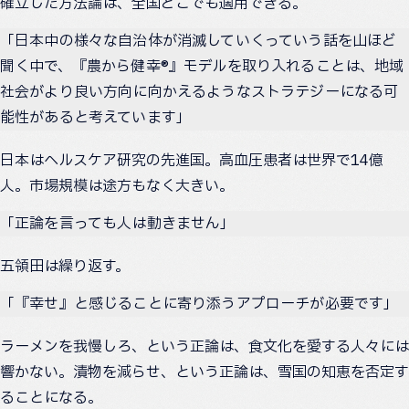
確立した方法論は、全国どこでも適用できる。
「日本中の様々な自治体が消滅していくっていう話を山ほど
聞く中で、『農から健幸®』モデルを取り入れることは、地域
社会がより良い方向に向かえるようなストラテジーになる可
能性があると考えています」
日本はヘルスケア研究の先進国。高血圧患者は世界で14億
人。市場規模は途方もなく大きい。
「正論を言っても人は動きません」
五領田は繰り返す。
「『幸せ』と感じることに寄り添うアプローチが必要です」
ラーメンを我慢しろ、という正論は、食文化を愛する人々には
響かない。漬物を減らせ、という正論は、雪国の知恵を否定す
ることになる。