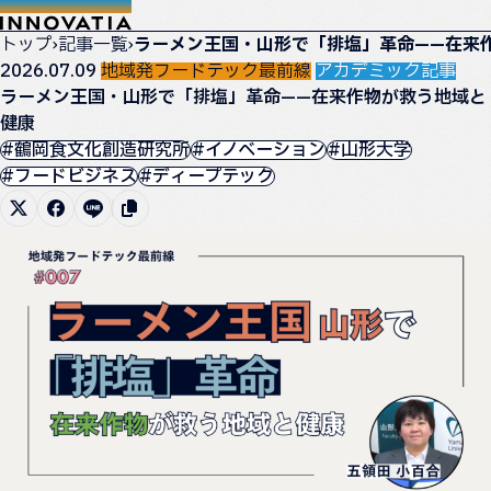
トップ
›
記事一覧
›
ラーメン王国・山形で「排塩」革命——在来
2026.07.09
地域発フードテック最前線
アカデミック記事
ラーメン王国・山形で「排塩」革命——在来作物が救う地域と
健康
#鶴岡食文化創造研究所
#イノベーション
#山形大学
#フードビジネス
#ディープテック