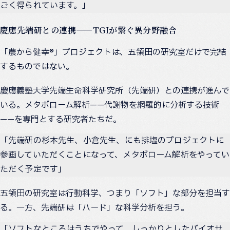
ごく得られています。」
慶應先端研との連携——TGIが繋ぐ異分野融合
「農から健幸®」プロジェクトは、五領田の研究室だけで完結
するものではない。
慶應義塾大学先端生命科学研究所（先端研）との連携が進んで
いる。メタボローム解析——代謝物を網羅的に分析する技術
——を専門とする研究者たちだ。
「先端研の杉本先生、小倉先生、にも排塩のプロジェクトに
参画していただくことになって、メタボローム解析をやってい
ただく予定です」
五領田の研究室は行動科学、つまり「ソフト」な部分を担当す
る。一方、先端研は「ハード」な科学分析を担う。
「ソフトなところはうちでやって、しっかりとしたバイオサ