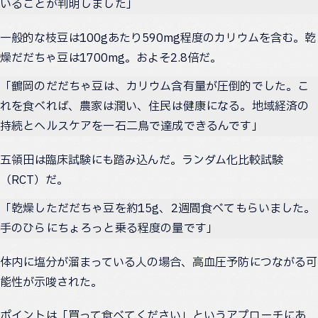
いることが判明しました」
一般的な枝豆は100gあたり590mg程度のカリウムを含む。乾
燥だだちゃ豆は1700mg。およそ2.8倍だ。
「鶴岡のだだちゃ豆は、カリウム含有量が圧倒的でした。こ
れを食べれば、農家は潤い、住民は健康になる。地域経済の
持続とヘルスケアを一石二鳥で達成できるんです」
五領田は臨床試験にも踏み込んだ。ランダム化比較試験
（RCT）だ。
「乾燥しただだちゃ豆を約15g、2週間食べてもらいました。
手のひらにちょろっと乗る程度の量です」
体内に塩分が溜まっている人の場合、高血圧予防につながる可
能性が示唆された。
ポイントは「買って食べてください」というアプローチにあ