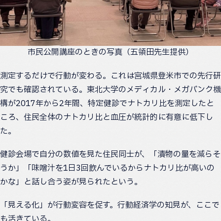
市民公開講座のときの写真（五領田先生提供）
測定するだけで行動が変わる。これは宮城県登米市での先行研
究でも確認されている。東北大学のメディカル・メガバンク機
構が2017年から2年間、特定健診でナトカリ比を測定したと
ころ、住民全体のナトカリ比と血圧が統計的に有意に低下し
た。
健診会場で自分の数値を見た住民同士が、「漬物の量を減らそ
うか」「味噌汁を1日3回飲んでいるからナトカリ比が高いの
かな」と話し合う姿が見られたという。
「見える化」が行動変容を促す。行動経済学の知見が、ここで
も活きている。