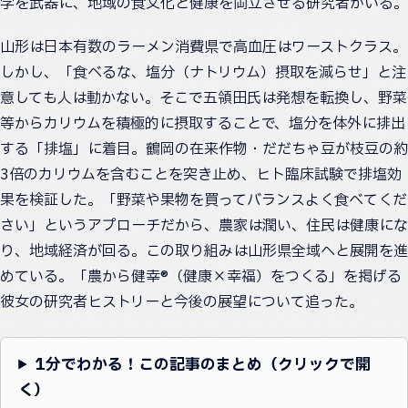
学を武器に、地域の食文化と健康を両立させる研究者がいる。
山形は日本有数のラーメン消費県で高血圧はワーストクラス。
しかし、「食べるな、塩分（ナトリウム）摂取を減らせ」と注
意しても人は動かない。そこで五領田氏は発想を転換し、野菜
等からカリウムを積極的に摂取することで、塩分を体外に排出
する「排塩」に着目。鶴岡の在来作物・だだちゃ豆が枝豆の約
3倍のカリウムを含むことを突き止め、ヒト臨床試験で排塩効
果を検証した。「野菜や果物を買ってバランスよく食べてくだ
さい」というアプローチだから、農家は潤い、住民は健康にな
り、地域経済が回る。この取り組みは山形県全域へと展開を進
めている。「農から健幸®（健康×幸福）をつくる」を掲げる
彼女の研究者ヒストリーと今後の展望について追った。
1分でわかる！この記事のまとめ（クリックで開
く）