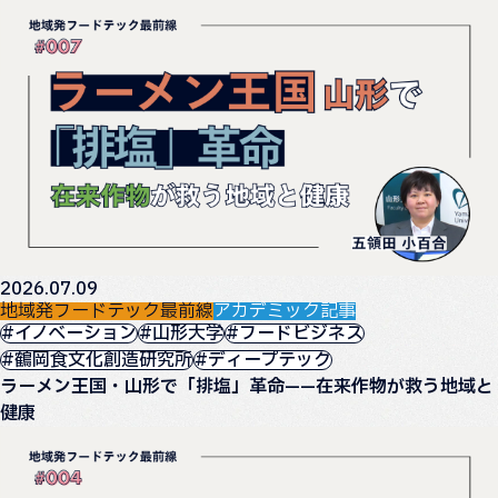
2026.07.09
地域発フードテック最前線
アカデミック記事
#イノベーション
#山形大学
#フードビジネス
#鶴岡食文化創造研究所
#ディープテック
ラーメン王国・山形で「排塩」革命——在来作物が救う地域と
健康