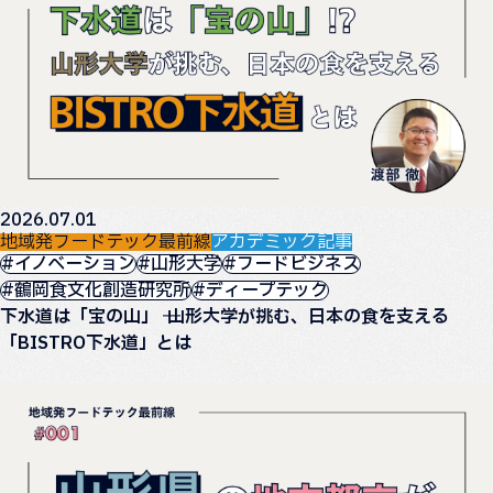
2026.07.01
地域発フードテック最前線
アカデミック記事
#イノベーション
#山形大学
#フードビジネス
#鶴岡食文化創造研究所
#ディープテック
下水道は「宝の山」 ── 山形大学が挑む、日本の食を支える
「BISTRO下水道」とは