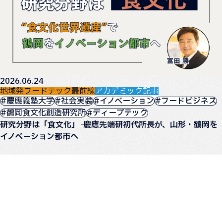
2026.06.24
地域発フードテック最前線
アカデミック記事
#慶應義塾大学
#社会実装
#イノベーション
#フードビジネス
#鶴岡食文化創造研究所
#ディープテック
研究分野は「食文化」 ── 慶應先端研初代所長が、山形・鶴岡を
イノベーション都市へ