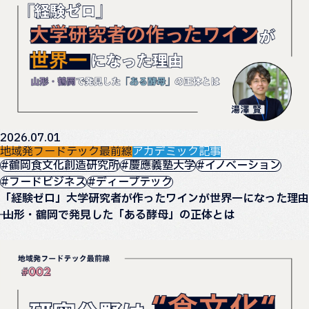
2026.07.01
地域発フードテック最前線
アカデミック記事
#鶴岡食文化創造研究所
#慶應義塾大学
#イノベーション
#フードビジネス
#ディープテック
「経験ゼロ」大学研究者が作ったワインが世界一になった理由
── 山形・鶴岡で発見した「ある酵母」の正体とは