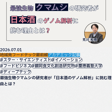
2026.07.01
地域発フードテック最前線
アカデミック記事
#スター・サイエンティスト
#イノベーション
#フードビジネス
#鶴岡食文化創造研究所
#慶應義塾大学
#ディープテック
最強生物クマムシの研究者が「日本酒のゲノム解析」に挑む理
由とは？