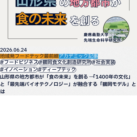
2026.06.24
地域発フードテック最前線
アカデミック記事
#フードビジネス
#鶴岡食文化創造研究所
#社会実装
#イノベーション
#ディープテック
山形県の地方都市が「食の未来」を創る ── 「1400年の文化」
と「最先端バイオテクノロジー」が融合する「鶴岡モデル」と
は