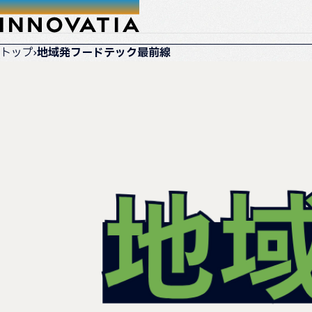
トップ
›
地域発フードテック最前線