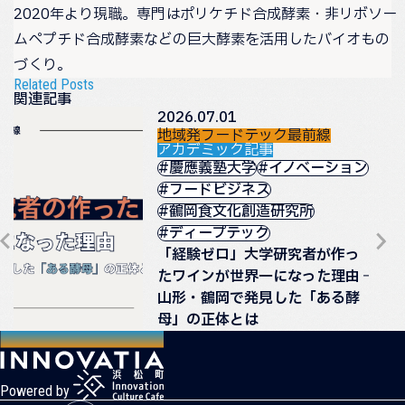
2020年より現職。専門はポリケチド合成酵素・非リボソー
ムペプチド合成酵素などの巨大酵素を活用したバイオもの
づくり。
Related Posts
関連記事
2026.07.01
地域発フードテック最前線
アカデミック記事
#慶應義塾大学
#イノベーション
#フードビジネス
#鶴岡食文化創造研究所
#ディープテック
「経験ゼロ」大学研究者が作っ
たワインが世界一になった理由 ──
山形・鶴岡で発見した「ある酵
母」の正体とは
Powered by