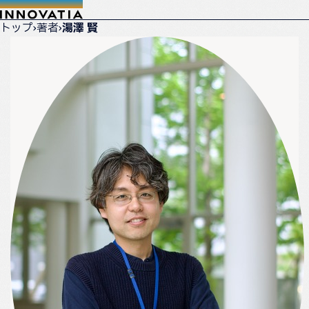
トップ
›
著者
›
湯澤 賢