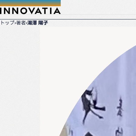
トップ
›
著者
›
湯澤 陽子